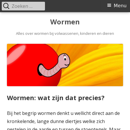
Zoeken
Primair
Menu
naar:
menu
Spring
Wormen
naar
Alles over wormen bij volwassenen, kinderen en dieren
inhoud
Wormen: wat zijn dat precies?
Bij het begrip wormen denkt u wellicht direct aan de
kronkelende, lange dunne diertjes welke zich
nestelen in de aarde en tussen de stoeptegels. Maar