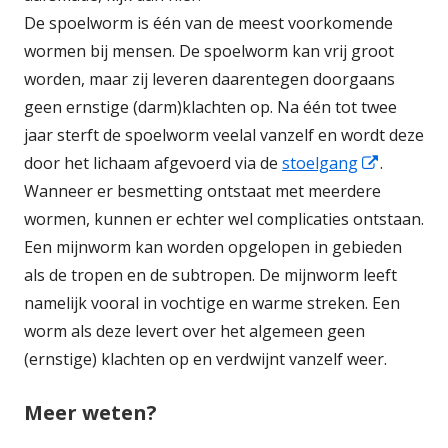
De spoelworm is één van de meest voorkomende
wormen bij mensen. De spoelworm kan vrij groot
worden, maar zij leveren daarentegen doorgaans
geen ernstige (darm)klachten op. Na één tot twee
jaar sterft de spoelworm veelal vanzelf en wordt deze
door het lichaam afgevoerd via de
stoelgang
Opent
.
Wanneer er besmetting ontstaat met meerdere
in
wormen, kunnen er echter wel complicaties ontstaan.
een
Een mijnworm kan worden opgelopen in gebieden
nieuw
als de tropen en de subtropen. De mijnworm leeft
venster
namelijk vooral in vochtige en warme streken. Een
worm als deze levert over het algemeen geen
(ernstige) klachten op en verdwijnt vanzelf weer.
Meer weten?